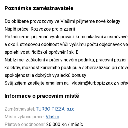
Poznámka zaměstnavatele
Do oblíbené provozovny ve Vlašimi přijmeme nové kolegy
Náplň práce: Rozvozce pro pizzerii
Požadujeme: příjemné vystupování, komunikativní a usměvavé 
a okolí, stresovou odolnost vůči vyššímu počtu objednávek ve 
spolehlivost, řidičské oprávnění sk. B
Nabízíme: zaškolení a práci v novém podniku, pracovní pozici 
kolektiv, možnost kariérního postupu a seberealizace při otev
spokojenosti a dobrých výsledků bonusy
Svůj zájem zasílejte emailem na : vlasim@turbopizza.cz v p
Informace o pracovním místě
Zaměstnavatel:
TURBO PIZZA, s.r.o.
Místo výkonu práce:
Vlašim
Platové ohodnocení:
26 000 Kč / měsíc