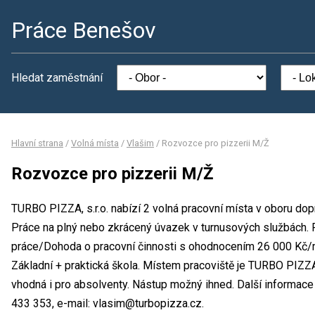
Práce Benešov
Hledat zaměstnání
Hlavní strana
/
Volná místa
/
Vlašim
/
Rozvozce pro pizzerii M/Ž
Rozvozce pro pizzerii M/Ž
TURBO PIZZA, s.r.o. nabízí 2 volná pracovní místa v oboru do
Práce na plný nebo zkrácený úvazek v turnusových službách.
práce/Dohoda o pracovní činnosti s ohodnocením 26 000 Kč/m
Základní + praktická škola. Místem pracoviště je TURBO PIZZA,
vhodná i pro absolventy. Nástup možný ihned. Další informace
433 353, e-mail: vlasim@turbopizza.cz.