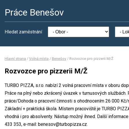
Práce Benešov
Hledat zaměstnání
Hlavní strana
/
Volná místa
/
Benešov
/
Rozvozce pro pizzerii M/Ž
Rozvozce pro pizzerii M/Ž
TURBO PIZZA, s.r.o. nabízí 2 volná pracovní místa v oboru do
Práce na plný nebo zkrácený úvazek v turnusových službách.
práce/Dohoda o pracovní činnosti s ohodnocením 26 000 Kč/m
Základní + praktická škola. Místem pracoviště je TURBO PIZZA
vhodná i pro absolventy. Nástup možný ihned. Další informace
433 353, e-mail: benesov@turbopizza.cz.