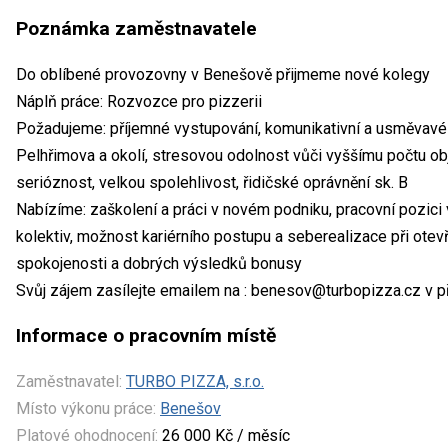
Poznámka zaměstnavatele
Do oblíbené provozovny v Benešově přijmeme nové kolegy
Náplň práce: Rozvozce pro pizzerii
Požadujeme: příjemné vystupování, komunikativní a usměvavé 
Pelhřimova a okolí, stresovou odolnost vůči vyššímu počtu ob
serióznost, velkou spolehlivost, řidičské oprávnění sk. B
Nabízíme: zaškolení a práci v novém podniku, pracovní pozici 
kolektiv, možnost kariérního postupu a seberealizace při otev
spokojenosti a dobrých výsledků bonusy
Svůj zájem zasílejte emailem na : benesov@turbopizza.cz v 
Informace o pracovním místě
Zaměstnavatel:
TURBO PIZZA, s.r.o.
Místo výkonu práce:
Benešov
Platové ohodnocení:
26 000 Kč / měsíc