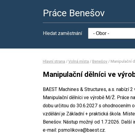
Práce Benešov
Hledat zaměstnání
Hlavní strana
/
Volná místa
/
Benešov
/
Manipulační d
Manipulační dělníci ve výro
BAEST Machines & Structures, a.s. nabízí 2 
Manipulační dělníci ve výrobě M/Ž. Práce 
dobu určitou do 30.6.2027 s ohodnocením 
vzdělání je Základní + praktická škola. Míst
Benešov. Nástup možný od 1.7.2026. Další i
e-mail: psmolikova@baest.cz.