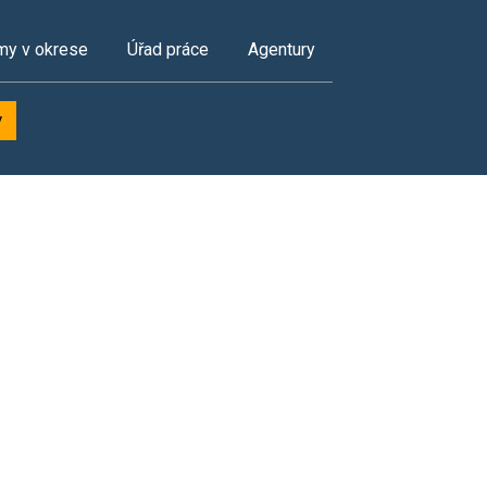
my v okrese
Úřad práce
Agentury
y