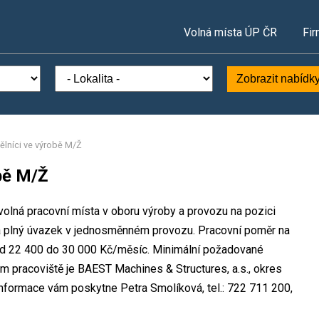
Volná místa ÚP ČR
Fir
Zobrazit nabídk
ělníci ve výrobě M/Ž
bě M/Ž
volná pracovní místa v oboru výroby a provozu na pozici
na plný úvazek v jednosměnném provozu. Pracovní poměr na
od 22 400 do 30 000 Kč/měsíc. Minimální požadované
em pracoviště je BAEST Machines & Structures, a.s., okres
nformace vám poskytne Petra Smolíková, tel.: 722 711 200,