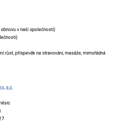
 obnovu v naší společnosti)
lečnosti)
ční růst, příspevěk na stravování, masáže, mimořádná
s, a.s.
měsíc
k
27