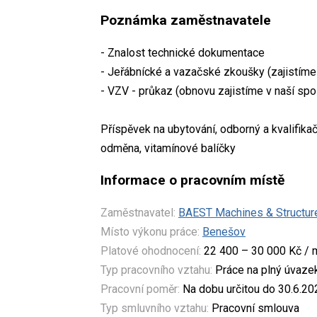
Poznámka zaměstnavatele
- Znalost technické dokumentace
- Jeřábnícké a vazačské zkoušky (zajistíme
- VZV - průkaz (obnovu zajistíme v naší spo
Příspěvek na ubytování, odborný a kvalifika
odměna, vitamínové balíčky
Informace o pracovním místě
Zaměstnavatel:
BAEST Machines & Structure
Místo výkonu práce:
Benešov
Platové ohodnocení:
22 400 – 30 000 Kč / 
Typ pracovního vztahu:
Práce na plný úvaze
Pracovní poměr:
Na dobu určitou do 30.6.20
Typ smluvního vztahu:
Pracovní smlouva