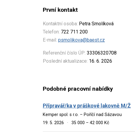
První kontakt
Kontaktní osoba:
Petra Smolíková
Telefon:
722 711 200
E-mail:
psmolikova@baest.cz
Referenční číslo ÚP:
33306320708
Poslední aktualizace:
16. 6. 2026
Podobné pracovní nabídky
Přípravář/ka v práškové lakovně M/Ž
Kemper spol. s r.o. – Poříčí nad Sázavou
19. 5. 2026
·
35 000 – 42 000 Kč