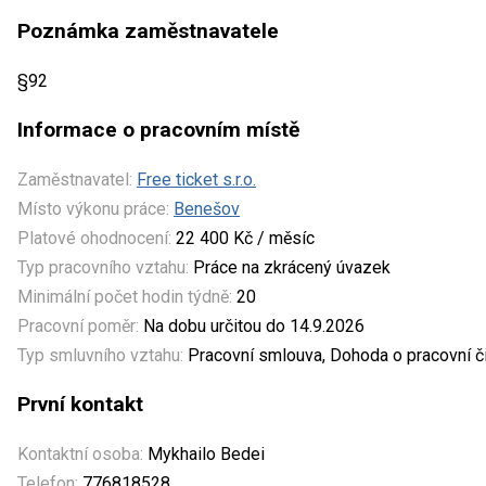
Poznámka zaměstnavatele
§92
Informace o pracovním místě
Zaměstnavatel:
Free ticket s.r.o.
Místo výkonu práce:
Benešov
Platové ohodnocení:
22 400 Kč / měsíc
Typ pracovního vztahu:
Práce na zkrácený úvazek
Minimální počet hodin týdně:
20
Pracovní poměr:
Na dobu určitou do 14.9.2026
Typ smluvního vztahu:
Pracovní smlouva, Dohoda o pracovní č
První kontakt
Kontaktní osoba:
Mykhailo Bedei
Telefon:
776818528