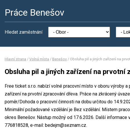
Práce Benešov
Hledat zaměstnání
Hlavní strana
/
Volná místa
/
Benešov
/
Obsluha pil a jiných zařízení na prv
Obsluha pil a jiných zařízení na prvotní
Free ticket s.r.o. nabízí volné pracovní místo v oboru výroby a
zařízení na prvotní zpracování dřeva. Práce na zkrácený úva
poměr/Dohoda o pracovní činnosti na dobu určitou do 14.9.2
Minimální požadované vzdělání je Bez vzdělání. Místem pracoviš
okres Benešov. Nástup možný od 17.6.2026. Další informace v
776818528, e-mail: bedejm@seznam.cz.