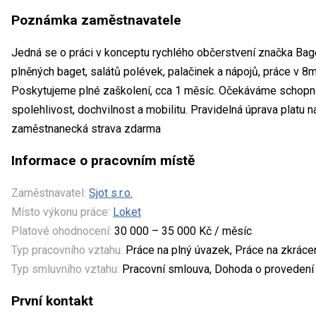
Poznámka zaměstnavatele
Jedná se o práci v konceptu rychlého občerstvení značka Bage
plněných baget, salátů polévek, palačinek a nápojů, práce v 8
Poskytujeme plné zaškolení, cca 1 měsíc. Očekáváme schopn
spolehlivost, dochvilnost a mobilitu. Pravidelná úprava platu 
zaměstnanecká strava zdarma
Informace o pracovním místě
Zaměstnavatel:
Sjot s.r.o.
Místo výkonu práce:
Loket
Platové ohodnocení:
30 000 – 35 000 Kč / měsíc
Typ pracovního vztahu:
Práce na plný úvazek, Práce na zkrác
Typ smluvního vztahu:
Pracovní smlouva, Dohoda o provedení 
První kontakt