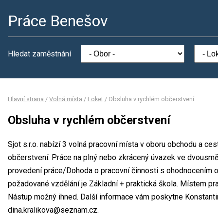
Práce Benešov
Hledat zaměstnání
Hlavní strana
/
Volná místa
/
Loket
/
Obsluha v rychlém občerstvení
Obsluha v rychlém občerstvení
Sjot s.r.o. nabízí 3 volná pracovní místa v oboru obchodu a ce
občerstvení. Práce na plný nebo zkrácený úvazek ve dvous
provedení práce/Dohoda o pracovní činnosti s ohodnocením o
požadované vzdělání je Základní + praktická škola. Místem prac
Nástup možný ihned. Další informace vám poskytne Konstantina 
dina.kralikova@seznam.cz.