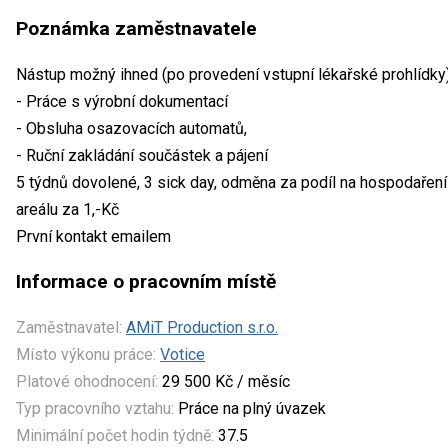
Poznámka zaměstnavatele
Nástup možný ihned (po provedení vstupní lékařské prohlídky
- Práce s výrobní dokumentací
- Obsluha osazovacích automatů,
- Ruční zakládání součástek a pájení
5 týdnů dovolené, 3 sick day, odměna za podíl na hospodaření
areálu za 1,-Kč
První kontakt emailem
Informace o pracovním místě
Zaměstnavatel:
AMiT Production s.r.o.
Místo výkonu práce:
Votice
Platové ohodnocení:
29 500 Kč / měsíc
Typ pracovního vztahu:
Práce na plný úvazek
Minimální počet hodin týdně:
37.5