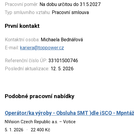
Pracovní poměr:
Na dobu určitou do 31.5.2027
Typ smluvního vztahu:
Pracovní smlouva
První kontakt
Kontaktní osoba:
Michaela Bednářová
E-mail:
kariera@toppower.cz
Referenční číslo ÚP:
33101500746
Poslední aktualizace:
12. 5. 2026
Podobné pracovní nabídky
Operátor/ka výroby - Obsluha SMT )dle iSCO - Mpntážní
NVision Czech Republic a.s. – Votice
5. 1. 2026
·
22 400 Kč