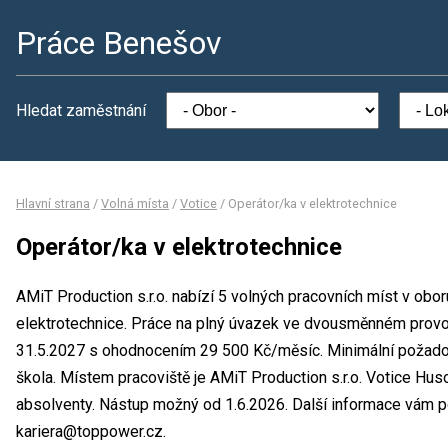
Práce Benešov
Hledat zaměstnání
Hlavní strana
/
Volná místa
/
Votice
/
Operátor/ka v elektrotechnice
Operátor/ka v elektrotechnice
AMiT Production s.r.o. nabízí 5 volných pracovních míst v obo
elektrotechnice. Práce na plný úvazek ve dvousměnném provo
31.5.2027 s ohodnocením 29 500 Kč/měsíc. Minimální požadova
škola. Místem pracoviště je AMiT Production s.r.o. Votice Hus
absolventy. Nástup možný od 1.6.2026. Další informace vám p
kariera@toppower.cz.