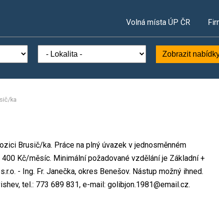
Volná místa ÚP ČR
Fir
Zobrazit nabídk
sič/ka
 pozici Brusič/ka. Práce na plný úvazek v jednosměnném
400 Kč/měsíc. Minimální požadované vzdělání je Základní +
s.r.o. - Ing. Fr. Janečka, okres Benešov. Nástup možný ihned.
shev, tel.: 773 689 831, e-mail: golibjon.1981@email.cz.