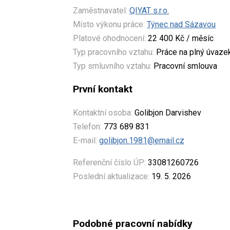
Zaměstnavatel:
QIYAT s.r.o.
Místo výkonu práce:
Týnec nad Sázavou
Platové ohodnocení:
22 400 Kč / měsíc
Typ pracovního vztahu:
Práce na plný úvaze
Typ smluvního vztahu:
Pracovní smlouva
První kontakt
Kontaktní osoba:
Golibjon Darvishev
Telefon:
773 689 831
E-mail:
golibjon.1981@email.cz
Referenční číslo ÚP:
33081260726
Poslední aktualizace:
19. 5. 2026
Podobné pracovní nabídky