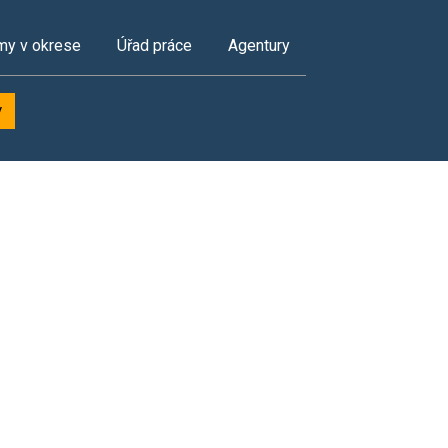
my v okrese
Úřad práce
Agentury
y