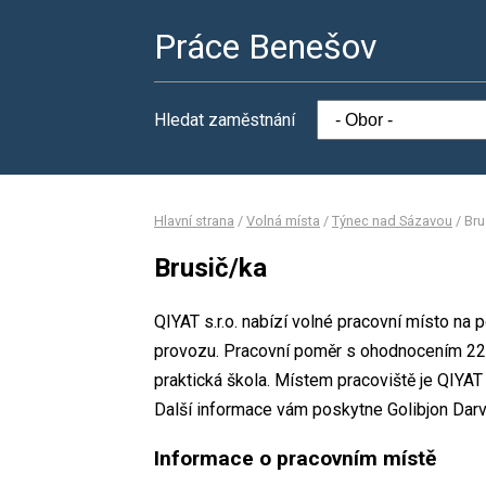
Práce Benešov
Hledat zaměstnání
Hlavní strana
/
Volná místa
/
Týnec nad Sázavou
/
Bru
Brusič/ka
QIYAT s.r.o. nabízí volné pracovní místo na
provozu. Pracovní poměr s ohodnocením 22 
praktická škola. Místem pracoviště je QIYAT 
Další informace vám poskytne Golibjon Darvi
Informace o pracovním místě