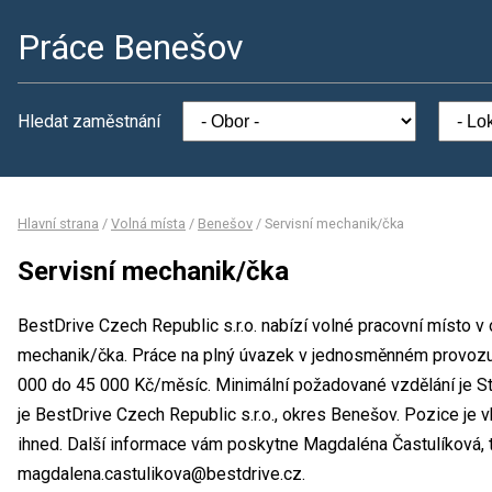
Práce Benešov
Hledat zaměstnání
Hlavní strana
/
Volná místa
/
Benešov
/
Servisní mechanik/čka
Servisní mechanik/čka
BestDrive Czech Republic s.r.o. nabízí volné pracovní místo v
mechanik/čka. Práce na plný úvazek v jednosměnném provoz
000 do 45 000 Kč/měsíc. Minimální požadované vzdělání je St
je BestDrive Czech Republic s.r.o., okres Benešov. Pozice je 
ihned. Další informace vám poskytne Magdaléna Častulíková, te
magdalena.castulikova@bestdrive.cz.