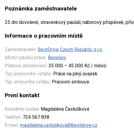
Poznámka zaměstnavatele
25 dní dovolené, stravenkový paušál, náborový příspěvek, pří
Informace o pracovním místě
Zaměstnavatel:
BestDrive Czech Republic s.r.o.
Místo výkonu práce:
Benešov
Platové ohodnocení:
35 000 – 45 000 Kč / měsíc
Typ pracovního vztahu:
Práce na plný úvazek
Typ smluvního vztahu:
Pracovní smlouva
První kontakt
Kontaktní osoba:
Magdaléna Častulíková
Telefon:
724 567 838
E-mail:
magdalena.castulikova@bestdrive.cz