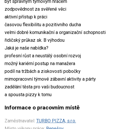
být správným týmovým hráčem
zodpovědnost za svěřené věci
aktivní přístup k práci
časovou flexibilitu a pozitivního ducha
velmi dobré komunikační a organizační schopnosti
řidičský průkaz sk. B výhodou
Jaká je naše nabídka?
profesní růst a neustálý osobní rozvoj
možný kariérní postup na manažera
podíl na tržbách a ziskovosti pobočky
mimopracovní týmové zábavní aktivity a párty
zadělání těsta pro vaši budoucnost
a spousta pizzy k tomu
Informace o pracovním místě
Zaměstnavatel:
TURBO PIZZA, s.r.o.
Místo výkonu práce:
Benešov