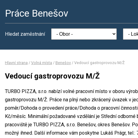
Práce Benešov
Hledat zaměstnání
Hlavní strana
/
Volná místa
/
Benešov
/
Vedoucí gastroprovozu M/Ž
Vedoucí gastroprovozu M/Ž
TURBO PIZZA, s.r.o. nabízí volné pracovní místo v oboru výro
gastroprovozu M/Ž. Práce na plný nebo zkrácený úvazek v j
poměr/Dohoda o provedení práce/Dohoda o pracovní činnost
Kč/měsíc. Minimální požadované vzdělání je Střední odborné 
pracoviště je TURBO PIZZA, s.r.o. Benešov, okres Benešov. Po
možný ihned. Další informace vám poskytne Lukáš Prágr, tel.: 