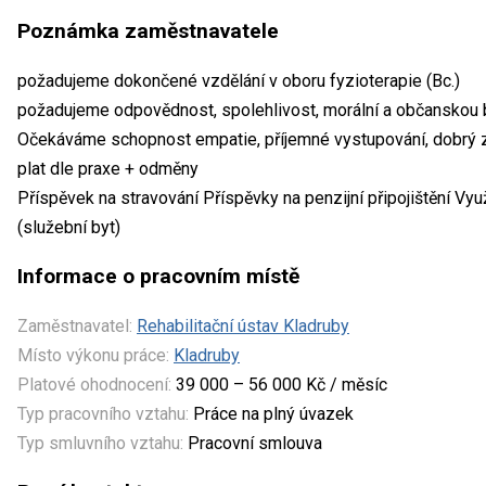
Poznámka zaměstnavatele
požadujeme dokončené vzdělání v oboru fyzioterapie (Bc.)
požadujeme odpovědnost, spolehlivost, morální a občanskou be
Očekáváme schopnost empatie, příjemné vystupování, dobrý z
plat dle praxe + odměny
Příspěvek na stravování Příspěvky na penzijní připojištění Vy
(služební byt)
Informace o pracovním místě
Zaměstnavatel:
Rehabilitační ústav Kladruby
Místo výkonu práce:
Kladruby
Platové ohodnocení:
39 000 – 56 000 Kč / měsíc
Typ pracovního vztahu:
Práce na plný úvazek
Typ smluvního vztahu:
Pracovní smlouva