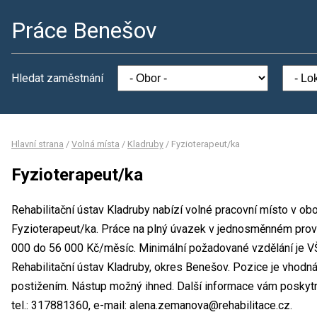
Práce Benešov
Hledat zaměstnání
Hlavní strana
/
Volná místa
/
Kladruby
/
Fyzioterapeut/ka
Fyzioterapeut/ka
Rehabilitační ústav Kladruby nabízí volné pracovní místo v obo
Fyzioterapeut/ka. Práce na plný úvazek v jednosměnném pro
000 do 56 000 Kč/měsíc. Minimální požadované vzdělání je VŠ
Rehabilitační ústav Kladruby, okres Benešov. Pozice je vhodn
postižením. Nástup možný ihned. Další informace vám poskyt
tel.: 317881360, e-mail: alena.zemanova@rehabilitace.cz.