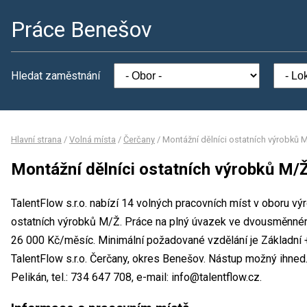
Práce Benešov
Hledat zaměstnání
Hlavní strana
/
Volná místa
/
Čerčany
/
Montážní dělníci ostatních výrobků 
Montážní dělníci ostatních výrobků M/
TalentFlow s.r.o. nabízí 14 volných pracovních míst v oboru vý
ostatních výrobků M/Ž. Práce na plný úvazek ve dvousměnn
26 000 Kč/měsíc. Minimální požadované vzdělání je Základní +
TalentFlow s.r.o. Čerčany, okres Benešov. Nástup možný ihned
Pelikán, tel.: 734 647 708, e-mail: info@talentflow.cz.