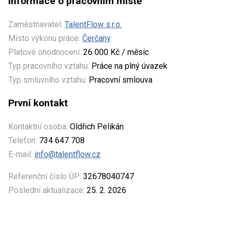
Informace o pracovním místě
Zaměstnavatel:
TalentFlow s.r.o.
Místo výkonu práce:
Čerčany
Platové ohodnocení:
26 000 Kč / měsíc
Typ pracovního vztahu:
Práce na plný úvazek
Typ smluvního vztahu:
Pracovní smlouva
První kontakt
Kontaktní osoba:
Oldřich Pelikán
Telefon:
734 647 708
E-mail:
info@talentflow.cz
Referenční číslo ÚP:
32678040747
Poslední aktualizace:
25. 2. 2026