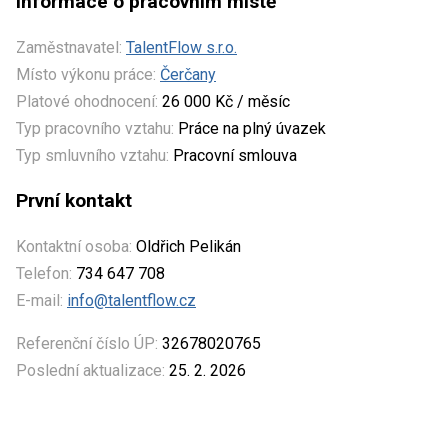
Informace o pracovním místě
Zaměstnavatel:
TalentFlow s.r.o.
Místo výkonu práce:
Čerčany
Platové ohodnocení:
26 000 Kč / měsíc
Typ pracovního vztahu:
Práce na plný úvazek
Typ smluvního vztahu:
Pracovní smlouva
První kontakt
Kontaktní osoba:
Oldřich Pelikán
Telefon:
734 647 708
E-mail:
info@talentflow.cz
Referenční číslo ÚP:
32678020765
Poslední aktualizace:
25. 2. 2026