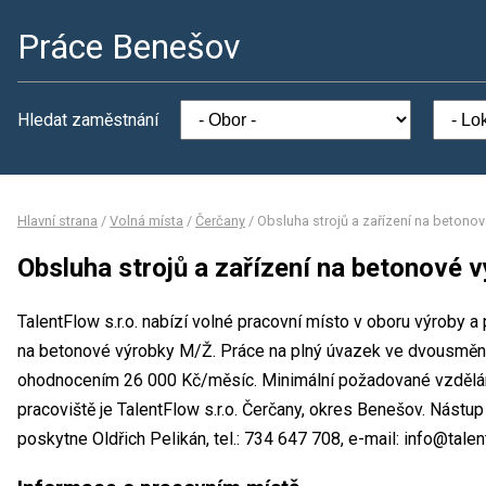
Práce Benešov
Hledat zaměstnání
Hlavní strana
/
Volná místa
/
Čerčany
/
Obsluha strojů a zařízení na betono
Obsluha strojů a zařízení na betonové 
TalentFlow s.r.o. nabízí volné pracovní místo v oboru výroby a
na betonové výrobky M/Ž. Práce na plný úvazek ve dvousmě
ohodnocením 26 000 Kč/měsíc. Minimální požadované vzdělání
pracoviště je TalentFlow s.r.o. Čerčany, okres Benešov. Nástu
poskytne Oldřich Pelikán, tel.: 734 647 708, e-mail: info@talen