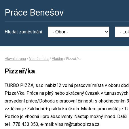
Práce Benešov
Hledat zaměstnání
Hlavní strana
/
Volná místa
/
Vlašim
/
Pizzař/ka
Pizzař/ka
TURBO PIZZA, s.r.o. nabízí 2 volná pracovní místa v oboru obc
Pizzař/ka. Práce na plný nebo zkrácený úvazek v turnusovýc
provedení práce/Dohoda o pracovní činnosti s ohodnocením 
vzdělání je Základní + praktická škola. Místem pracoviště je 
Pozice je vhodná i pro absolventy. Nástup možný ihned. Dalš
tel.: 778 433 353, e-mail: vlasim@turbopizza.cz.