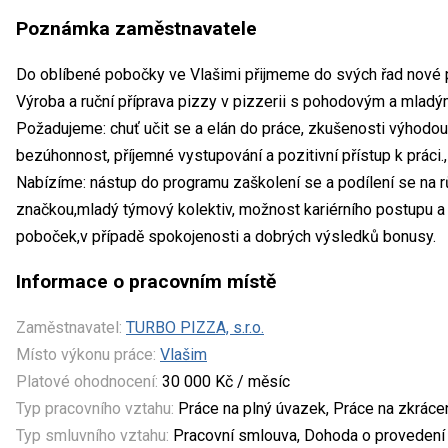
Poznámka zaměstnavatele
Do oblíbené pobočky ve Vlašimi přijmeme do svých řad nové 
Výroba a ruční příprava pizzy v pizzerii s pohodovým a mladý
Požadujeme: chuť učit se a elán do práce, zkušenosti výhodou
bezúhonnost, příjemné vystupování a pozitivní přístup k práci.,
Nabízíme: nástup do programu zaškolení se a podílení se na rů
značkou,mladý týmový kolektiv, možnost kariérního postupu a 
poboček,v případě spokojenosti a dobrých výsledků bonusy.
Informace o pracovním místě
Zaměstnavatel:
TURBO PIZZA, s.r.o.
Místo výkonu práce:
Vlašim
Platové ohodnocení:
30 000 Kč / měsíc
Typ pracovního vztahu:
Práce na plný úvazek, Práce na zkrác
Typ smluvního vztahu:
Pracovní smlouva, Dohoda o provedení 