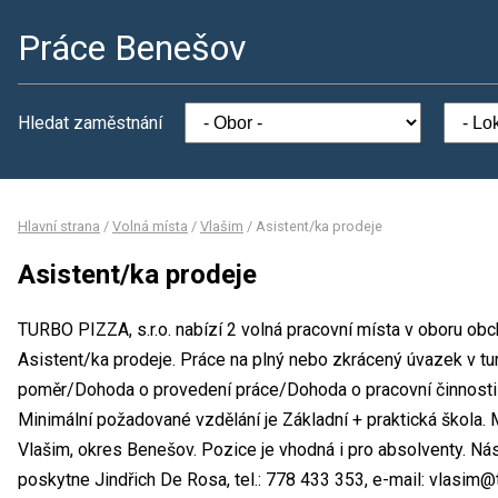
Práce Benešov
Hledat zaměstnání
Hlavní strana
/
Volná místa
/
Vlašim
/
Asistent/ka prodeje
Asistent/ka prodeje
TURBO PIZZA, s.r.o. nabízí 2 volná pracovní místa v oboru obc
Asistent/ka prodeje. Práce na plný nebo zkrácený úvazek v t
poměr/Dohoda o provedení práce/Dohoda o pracovní činnost
Minimální požadované vzdělání je Základní + praktická škola. 
Vlašim, okres Benešov. Pozice je vhodná i pro absolventy. Ná
poskytne Jindřich De Rosa, tel.: 778 433 353, e-mail: vlasim@