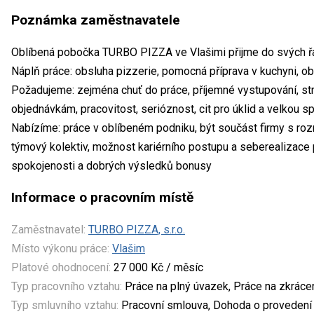
Poznámka zaměstnavatele
Oblíbená pobočka TURBO PIZZA ve Vlašimi přijme do svých řa
Náplň práce: obsluha pizzerie, pomocná příprava v kuchyni, ob
Požadujeme: zejména chuť do práce, příjemné vystupování, 
objednávkám, pracovitost, serióznost, cit pro úklid a velkou s
Nabízíme: práce v oblíbeném podniku, být součást firmy s ro
týmový kolektiv, možnost kariérního postupu a seberealizace 
spokojenosti a dobrých výsledků bonusy
Informace o pracovním místě
Zaměstnavatel:
TURBO PIZZA, s.r.o.
Místo výkonu práce:
Vlašim
Platové ohodnocení:
27 000 Kč / měsíc
Typ pracovního vztahu:
Práce na plný úvazek, Práce na zkrác
Typ smluvního vztahu:
Pracovní smlouva, Dohoda o provedení 