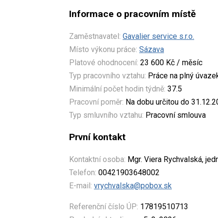
Informace o pracovním místě
Zaměstnavatel:
Gavalier service s.r.o.
Místo výkonu práce:
Sázava
Platové ohodnocení:
23 600 Kč / měsíc
Typ pracovního vztahu:
Práce na plný úvaze
Minimální počet hodin týdně:
37.5
Pracovní poměr:
Na dobu určitou do 31.12.
Typ smluvního vztahu:
Pracovní smlouva
První kontakt
Kontaktní osoba:
Mgr. Viera Rychvalská, jed
Telefon:
00421903648002
E-mail:
vrychvalska@pobox.sk
Referenční číslo ÚP:
17819510713