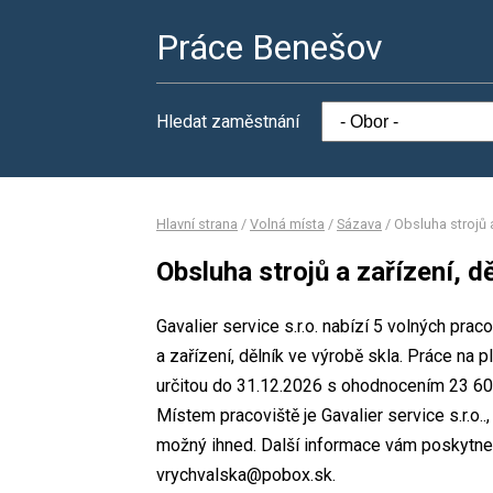
Práce Benešov
Hledat zaměstnání
Hlavní strana
/
Volná místa
/
Sázava
/
Obsluha strojů a
Obsluha strojů a zařízení, d
Gavalier service s.r.o. nabízí 5 volných pra
a zařízení, dělník ve výrobě skla. Práce na
určitou do 31.12.2026 s ohodnocením 23 60
Místem pracoviště je Gavalier service s.r.o.
možný ihned. Další informace vám poskytne 
vrychvalska@pobox.sk.