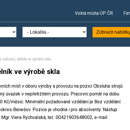
Volná místa ÚP ČR
Fir
Zobrazit nabídk
 zařízení, dělník ve výrobě skla
ělník ve výrobě skla
covních míst v oboru výroby a provozu na pozici Obsluha strojů
 plný úvazek v nepřetržitém provozu. Pracovní poměr na dobu
0 Kč/měsíc. Minimální požadované vzdělání je Bez vzdělání.
., okres Benešov. Pozice je vhodná i pro absolventy. Nástup
Mgr. Viera Rychvalská, tel.: 00421903648002, e-mail: