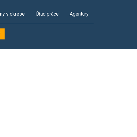
my v okrese
Úřad práce
Agentury
y