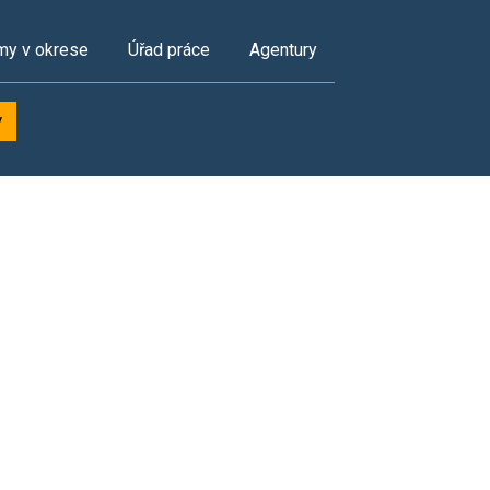
my v okrese
Úřad práce
Agentury
y