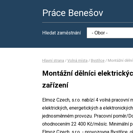
Práce Benešov
Hledat zaměstnání
Hlavní strana
/
Volná místa
/
Bystřice
/
Montážní dělníc
Montážní dělníci elektrický
zařízení
Elmoz Czech, s.r.o. nabízí 4 volná pracovní 
elektrických, energetických a elektronickýc
jednosměnném provozu. Pracovní poměr/Doh
ohodnocením 22 400 Kč/měsíc. Minimální po
Elmoz Czech, s.r.o. - provozovna Bystřice, 