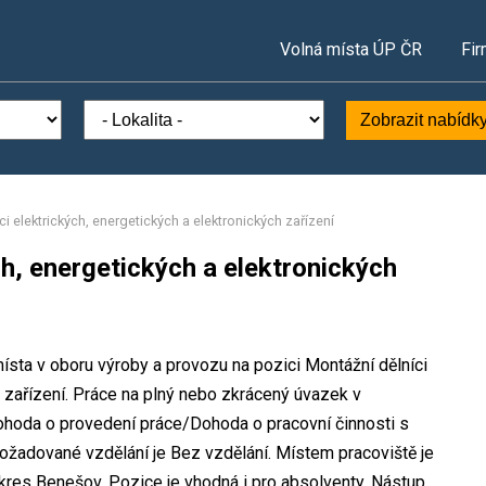
Volná místa ÚP ČR
Fir
Zobrazit nabídk
i elektrických, energetických a elektronických zařízení
ch, energetických a elektronických
místa v oboru výroby a provozu na pozici Montážní dělníci
h zařízení. Práce na plný nebo zkrácený úvazek v
oda o provedení práce/Dohoda o pracovní činnosti s
žadované vzdělání je Bez vzdělání. Místem pracoviště je
okres Benešov. Pozice je vhodná i pro absolventy. Nástup