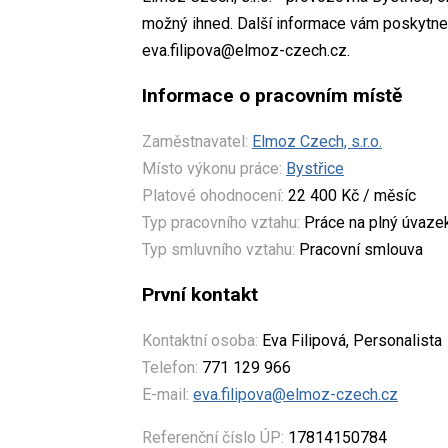
možný ihned. Další informace vám poskytne E
eva.filipova@elmoz-czech.cz.
Informace o pracovním místě
Zaměstnavatel:
Elmoz Czech, s.r.o.
Místo výkonu práce:
Bystřice
Platové ohodnocení:
22 400 Kč / měsíc
Typ pracovního vztahu:
Práce na plný úvaze
Typ smluvního vztahu:
Pracovní smlouva
První kontakt
Kontaktní osoba:
Eva Filipová, Personalista
Telefon:
771 129 966
E-mail:
eva.filipova@elmoz-czech.cz
Referenční číslo ÚP:
17814150784