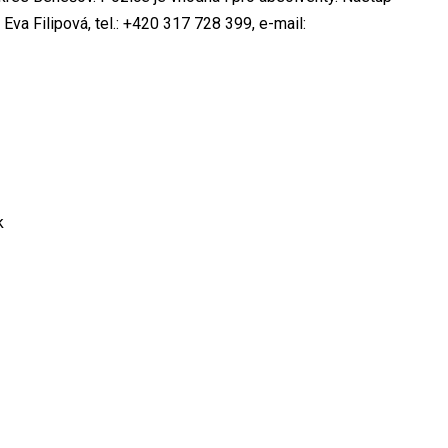
va Filipová, tel.: +420 317 728 399, e-mail:
k