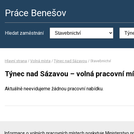
Práce Benešov
Hledat zaměstnání
Hlavní strana
/
Volná místa
/
Týnec nad Sázavou
/
Stavebnictví
Týnec nad Sázavou – volná pracovní mí
Aktuálně neevidujeme žádnou pracovní nabídku.
Informace o volných pracovních místech poskytuje Ministerstvo pr