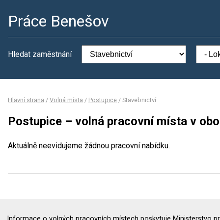
Práce Benešov
Hledat zaměstnání
Hlavní strana
/
Volná místa
/
Postupice
/
Stavebnictví
Postupice – volná pracovní místa v obo
Aktuálně neevidujeme žádnou pracovní nabídku.
Informace o volných pracovních místech poskytuje Ministerstvo pr