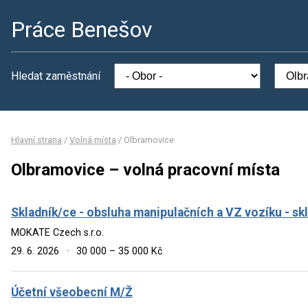
Práce Benešov
Hledat zaměstnání
Hlavní strana
/
Volná místa
/
Olbramovice
Olbramovice – volná pracovní místa
Skladník/ce - obsluha manipulačních a VZ vozíku - s
MOKATE Czech s.r.o.
29. 6. 2026
·
30 000 – 35 000 Kč
Účetní všeobecní M/Ž