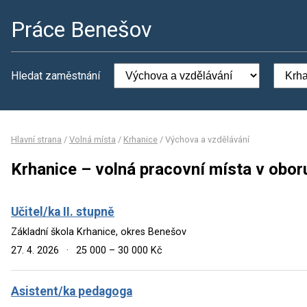
Práce Benešov
Hledat zaměstnání
Hlavní strana
/
Volná místa
/
Krhanice
/
Výchova a vzdělávání
Krhanice – volná pracovní místa v obor
Učitel/ka II. stupně
Základní škola Krhanice, okres Benešov
27. 4. 2026
·
25 000 – 30 000 Kč
Asistent/ka pedagoga