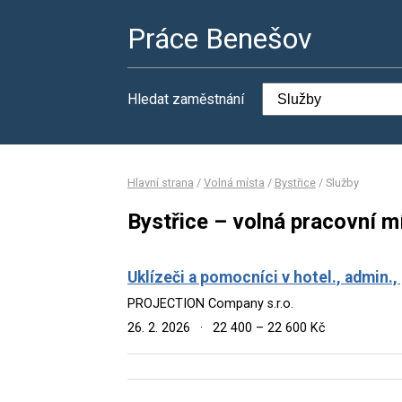
Práce Benešov
Hledat zaměstnání
Hlavní strana
/
Volná místa
/
Bystřice
/
Služby
Bystřice – volná pracovní m
Uklízeči a pomocníci v hotel., admin.,
PROJECTION Company s.r.o.
26. 2. 2026
·
22 400 – 22 600 Kč