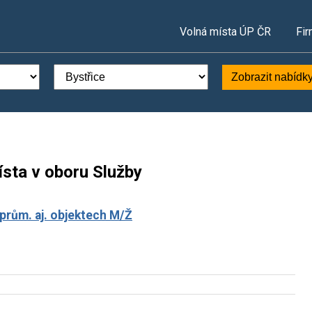
Volná místa ÚP ČR
Fir
Zobrazit nabídk
ísta v oboru Služby
 prům. aj. objektech M/Ž