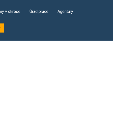
my v okrese
Úřad práce
Agentury
y