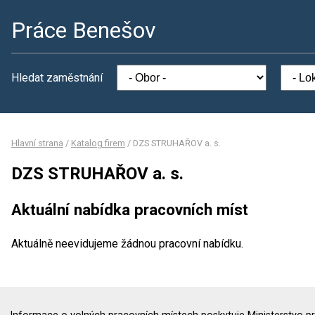
Práce Benešov
Hledat zaměstnání
Hlavní strana
/
Katalog firem
/
DZS STRUHAŘOV a. s.
DZS STRUHAŘOV a. s.
Aktuální nabídka pracovních míst
Aktuálně neevidujeme žádnou pracovní nabídku.