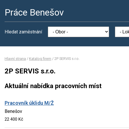
Práce Benešov
Hledat zaměstnání
Hlavní strana
/
Katalog firem
/
2P SERVIS s.r.o.
2P SERVIS s.r.o.
Aktuální nabídka pracovních míst
Pracovník úklidu M/Ž
Benešov
22 400 Kč