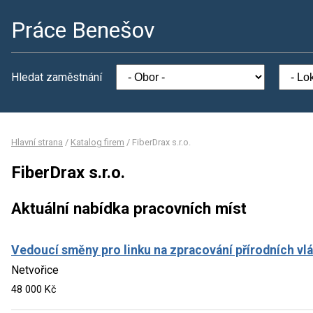
Práce Benešov
Hledat zaměstnání
Hlavní strana
/
Katalog firem
/
FiberDrax s.r.o.
FiberDrax s.r.o.
Aktuální nabídka pracovních míst
Vedoucí směny pro linku na zpracování přírodních vl
Netvořice
48 000 Kč