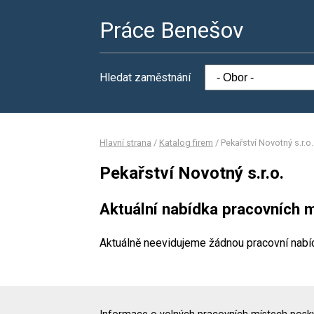
Práce Benešov
Hledat zaměstnání
Hlavní strana
/
Katalog firem
/
Pekařství Novotný s.r.o.
Pekařství Novotný s.r.o.
Aktuální nabídka pracovních m
Aktuálně neevidujeme žádnou pracovní nabí