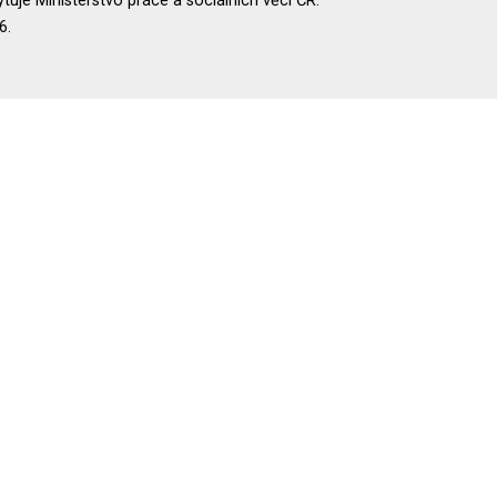
uje Ministerstvo práce a sociálních věcí ČR.
6.