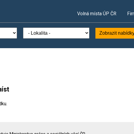
Volná místa ÚP ČR
Fir
Zobrazit nabídk
íst
dku.