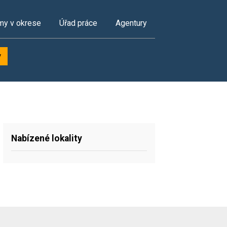
my v okrese
Úřad práce
Agentury
y
Nabízené lokality